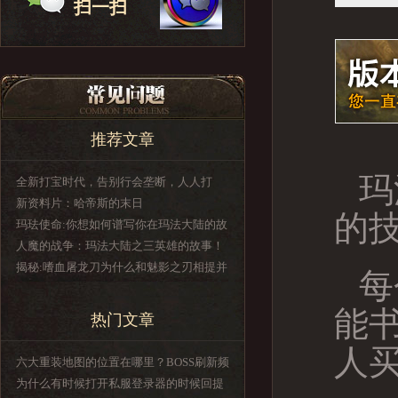
扫一扫
推荐文章
玛
全新打宝时代，告别行会垄断，人人打
BOSS，就是这么简单！！
新资料片：哈帝斯的末日
的
玛珐使命:你想如何谱写你在玛法大陆的故
事
人魔的战争：玛法大陆之三英雄的故事！
揭秘:嗜血屠龙刀为什么和魅影之刃相提并
每
论
能
热门文章
人
六大重装地图的位置在哪里？BOSS刷新频
率是什么？都爆什么装备？
为什么有时候打开私服登录器的时候回提