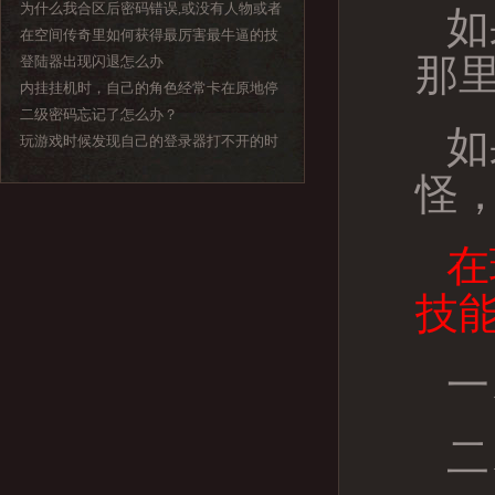
示报毒？
为什么我合区后密码错误,或没有人物或者
如
人物进去是小号?
在空间传奇里如何获得最厉害最牛逼的技
那
能秘籍
登陆器出现闪退怎么办
内挂挂机时，自己的角色经常卡在原地停
止挂机怎么处理？
二级密码忘记了怎么办？
如
玩游戏时候发现自己的登录器打不开的时
候怎么办
怪
在
技
一
二