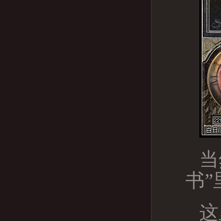
当
书”
这